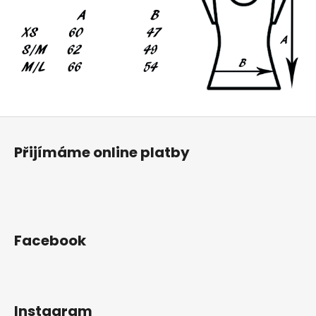
Z
á
Přijímáme online platby
p
a
t
í
Facebook
Instagram