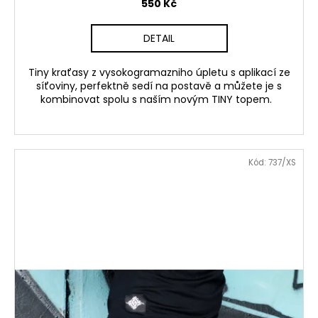
550 Kč
DETAIL
Tiny kraťasy z vysokogramazniho úpletu s aplikací ze
síťoviny, perfektně sedí na postavě a můžete je s
kombinovat spolu s naším novým TINY topem.
Kód:
737/XS