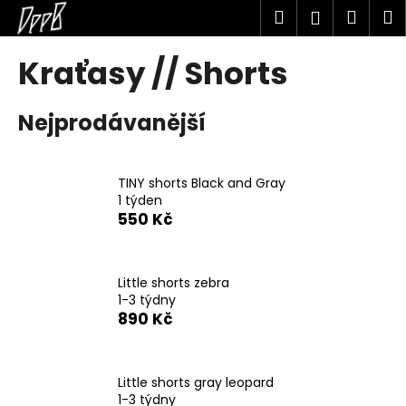
K
Přejít
Hledat
Náku
M
Přihlášen
na
o
obsah
Zpět
Zpět
košík
š
Kraťasy // Shorts
í
C
k
Nejprodávanější
o
p
o
TINY shorts Black and Gray
t
1 týden
ř
550 Kč
e
b
u
Little shorts zebra
1-3 týdny
j
890 Kč
e
t
e
Little shorts gray leopard
n
1-3 týdny