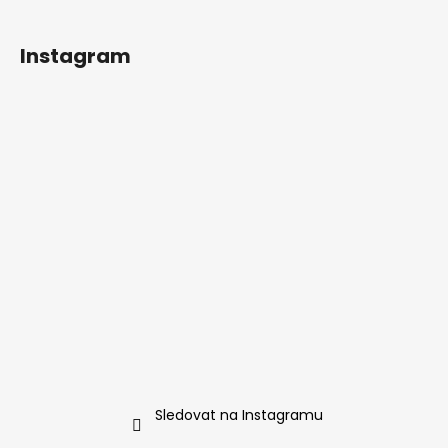
y
v
Instagram
ý
p
i
s
u
Sledovat na Instagramu