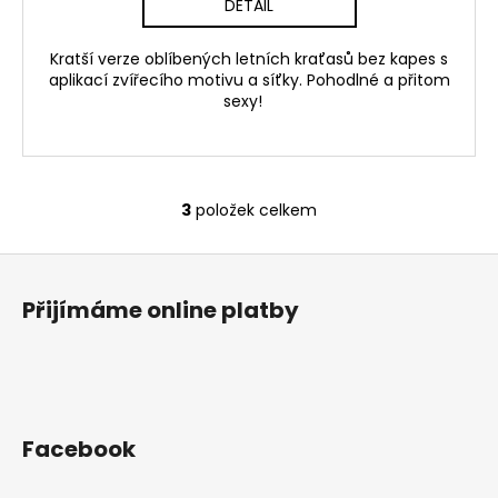
DETAIL
Kratší verze oblíbených letních kraťasů bez kapes s
aplikací zvířecího motivu a síťky. Pohodlné a přitom
sexy!
3
položek celkem
O
v
Z
l
á
á
Přijímáme online platby
d
p
a
a
c
t
í
í
p
r
Facebook
v
k