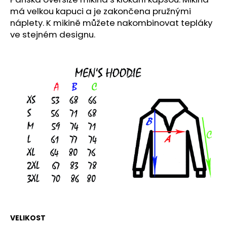
č
má velkou kapuci a je zakončena pružnými
u
náplety. K mikině můžete nakombinovat tepláky
j
e
ve stejném designu.
m
e
OVERSIZED
HOODIE
ZEBRA
2
250
Kč
VELIKOST