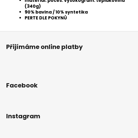
materiál: počes. vysokogram. teplákovina
(340g)
90% bavlna / 10% syntetika
PERTE DLE POKYNŮ
Z
á
Přijímáme online platby
p
a
t
í
Facebook
Instagram