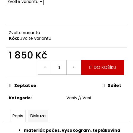
Zvolte variantu
Kód:
Zvolte variantu
1 850 Kč
Měrná
DO KOŠÍKU
cena:
Zeptat se
Sdílet
Kategorie
:
Vesty // Vest
Popis
Diskuze
materiál: počes. vysokogram. teplákovina