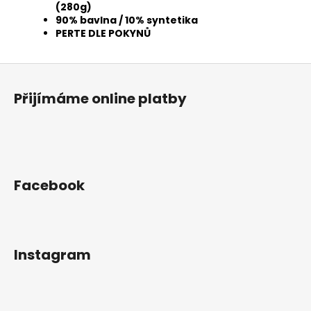
(280g)
90% bavlna / 10% syntetika
PERTE DLE POKYNŮ
Z
á
Přijímáme online platby
p
a
t
í
Facebook
Instagram