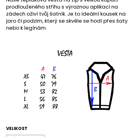
č
prodlouženého střihu s výraznou aplikací na
u
zádech oživí tvůj šatník. Je to ideální kousek na
j
e
jaro či podzim, který se skvěle se hodí přes šaty
m
nebo k legínám.
e
TOPS
-
DIFFERENT
LEOPARD
DESIGNS
890
Kč
VELIKOST